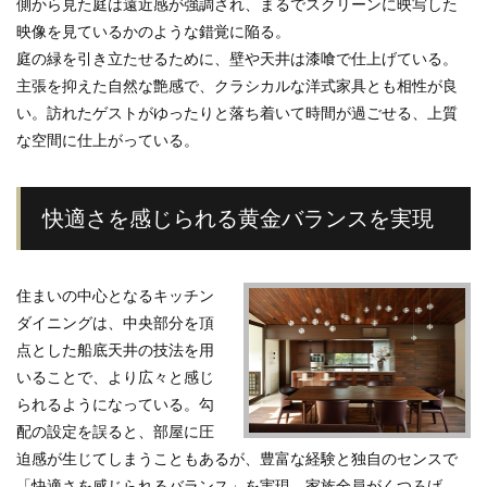
側から見た庭は遠近感が強調され、まるでスクリーンに映写した
映像を見ているかのような錯覚に陥る。
庭の緑を引き立たせるために、壁や天井は漆喰で仕上げている。
主張を抑えた自然な艶感で、クラシカルな洋式家具とも相性が良
い。訪れたゲストがゆったりと落ち着いて時間が過ごせる、上質
な空間に仕上がっている。
快適さを感じられる黄金バランスを実現
住まいの中心となるキッチン
ダイニングは、中央部分を頂
点とした船底天井の技法を用
いることで、より広々と感じ
られるようになっている。勾
配の設定を誤ると、部屋に圧
迫感が生じてしまうこともあるが、豊富な経験と独自のセンスで
「快適さを感じられるバランス」を実現。家族全員がくつろげ