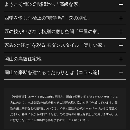
ようこそ“和の理想郷“へ「高級な家」
四季を愉しむ極上の”特等席”「森の別荘」
匠の技がいざなう格別の癒し空間「平屋の家」
家族の“好き”を彩る モダンスタイル「楽しい家」
岡山の高級住宅地
岡山で豪邸を建てるこだわりとは【コラム編】
【免責事項】
本サイトは2020年9月現在、岡山で理想の家を建てたいと考えている
方に向けて、当編集部が株式会社イチエ建匠の取材協力を得て作成しています。最
新の施工事例などの情報については、イチエ建匠の公式ホームページからご確認く
ださい。各サイトからの口コミなど、その当時の引用元を表記しておりますが、現
在はなくなっている可能性もありますので、ご了承ください。