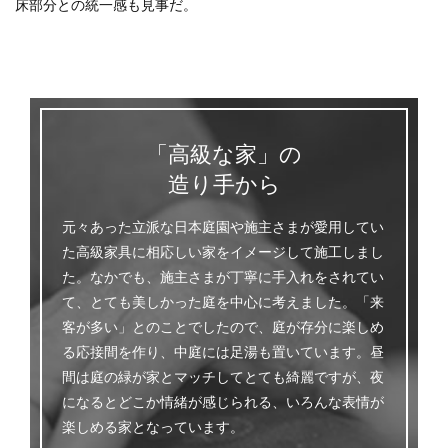
床部分との統一感も見事だ。
「高級な家」の
造り手から
元々あった立派な日本庭園や施主さまが愛用してい
た高級家具に相応しい家をイメージして施工しまし
た。なかでも、施主さまが丁寧に手入れをされてい
て、とても美しかった庭を中心に考えました。「来
客が多い」とのことでしたので、庭が存分に楽しめ
る応接間を作り、中庭には足湯も置いています。昼
間は庭の緑が家とマッチしてとても綺麗ですが、夜
になるとどこか情緒が感じられる、いろんな表情が
楽しめる家となっています。