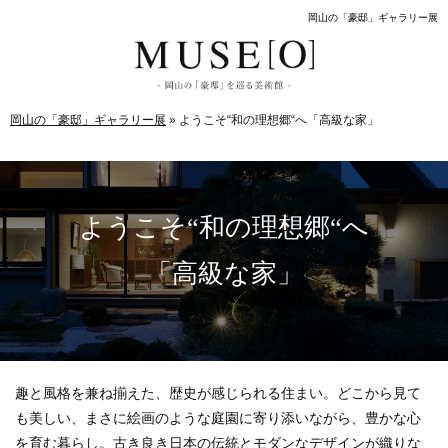
岡山の「豪邸」ギャラリー展
岡山の「豪邸」ギャラリー展
»
ようこそ“和の理想郷“へ「高級な家」
ようこそ“和の理想郷“へ
「高級な家」
趣と風格を兼ね揃えた、歴史が感じられる住まい。どこから見て
も美しい、まさに絵画のような庭園に寄り添いながら、豊かな心
を育む暮らし。古き良き日本の伝統とモダンなデザインが織りな