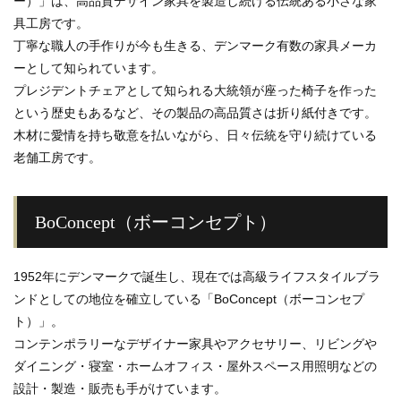
ー）」は、高品質デザイン家具を製造し続ける伝統ある小さな家
具工房です。
丁寧な職人の手作りが今も生きる、デンマーク有数の家具メーカ
ーとして知られています。
プレジデントチェアとして知られる大統領が座った椅子を作った
という歴史もあるなど、その製品の高品質さは折り紙付きです。
木材に愛情を持ち敬意を払いながら、日々伝統を守り続けている
老舗工房です。
BoConcept（ボーコンセプト）
1952年にデンマークで誕生し、現在では高級ライフスタイルブラ
ンドとしての地位を確立している「BoConcept（ボーコンセプ
ト）」。
コンテンポラリーなデザイナー家具やアクセサリー、リビングや
ダイニング・寝室・ホームオフィス・屋外スペース用照明などの
設計・製造・販売も手がけています。