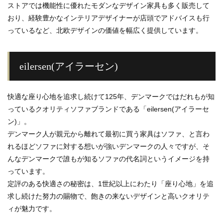
ストアでは機能性に優れたモダンなデザイン家具も多く販売して
おり、経験豊かなインテリアデザイナーが店頭でアドバイスも行
っているなど、北欧デザインの価値を幅広く提供しています。
eilersen(アイラーセン)
快適な座り心地を追求し続けて125年、デンマークではだれもが知
っているクオリティソファブランドである「eilersen(アイラーセ
ン)」。
デンマーク人が親元から離れて最初に買う家具はソファ、と言わ
れるほどソファに対する想いが強いデンマークの人々ですが、そ
んなデンマークで誰もが知るソファの代名詞というイメージを持
っています。
定評のある快適さの秘密は、1世紀以上にわたり「座り心地」を追
求し続けた努力の賜物で、飽きの来ないデザインと高いクオリテ
ィが魅力です。