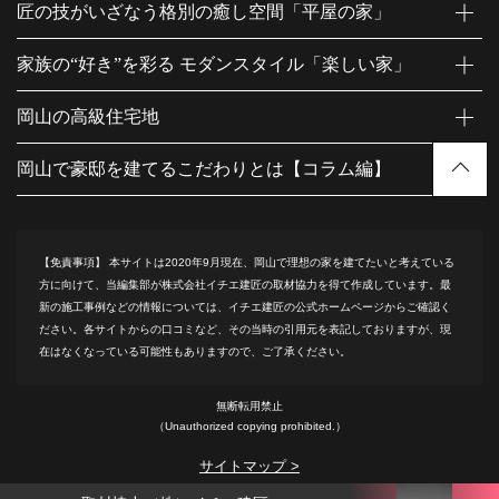
匠の技がいざなう格別の癒し空間「平屋の家」
家族の“好き”を彩る モダンスタイル「楽しい家」
岡山の高級住宅地
岡山で豪邸を建てるこだわりとは【コラム編】
【免責事項】
本サイトは2020年9月現在、岡山で理想の家を建てたいと考えている
方に向けて、当編集部が株式会社イチエ建匠の取材協力を得て作成しています。最
新の施工事例などの情報については、イチエ建匠の公式ホームページからご確認く
ださい。各サイトからの口コミなど、その当時の引用元を表記しておりますが、現
在はなくなっている可能性もありますので、ご了承ください。
無断転用禁止
（Unauthorized copying prohibited.）
サイトマップ >